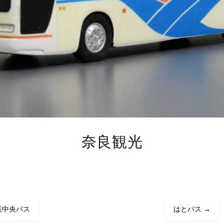
奈良観光
葉中央バス
はとバス
→