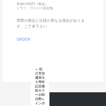
本体6,600円（税込）
ミラー、ワイパー設定無
実際の商品と仕様が異なる場合がありま
す。ご了承下さい
ORDER
←
松
江市交
通局９
０周年
記念復
刻カラ
ー1/80
日野レ
インボ