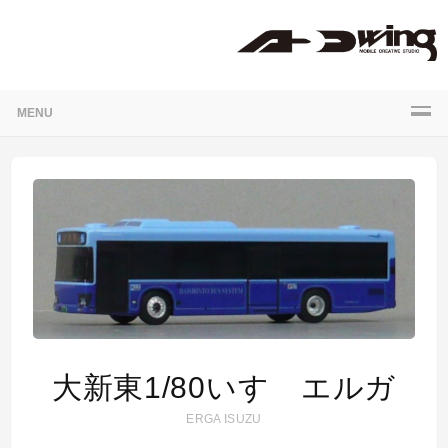
MENU
大新東1/80いすゞエルガ
ERGA
ISUZU